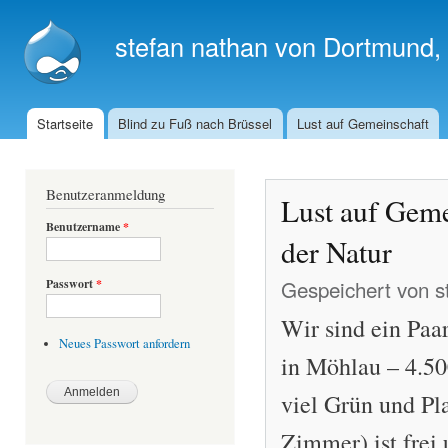
Dir
zu
stefan nathan von Dortmund,
Inha
Startseite
Blind zu Fuß nach Brüssel
Lust auf Gemeinschaft
Hauptmenü
Benutzeranmeldung
Lust auf Geme
Benutzername
*
der Natur
Gespeichert von
s
Passwort
*
Wir sind ein Paa
Neues Passwort anfordern
in Möhlau – 4.50
viel Grün und P
Zimmer) ist frei